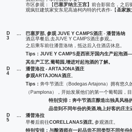
市区参观：【
巴塞罗纳主王宫】
前合影留念，之后
观疯狂建筑家安东尼高迪柯内特的代表作-【
圣家族
D
…
巴塞罗那, 参观
JUVE Y CAMPS
酒庄
-
潘普洛纳
3
酒店早餐
后,去JUVE Y CAMPS酒庄参观,。
之后乘车前往潘普洛纳，抵达后入住酒店休息。
Tips
：JUVE Y CAMPS是西班牙国内生产起泡
其生产工艺,葡萄园,增进对起泡酒的了解。
D
…
潘普洛拉 - ARTAJONA酒庄
4
参
观ARTAJONA酒庄
。
Tips
：
奔牛节
酒庄（Bodegas Artajona）拥有
（
Pamplona
），开始发展他们的第一个葡萄园，目
特别安排：奔牛节酒庄酿造出独具风格的
品尝到不同年份的美酒,晚上好客的庄主
D
…
潘普洛拉
5
早餐后前往
CORELLANAS酒庄,
参观酒庄。
特别安排：与酿酒师在一起品尝不同类型不同年份的