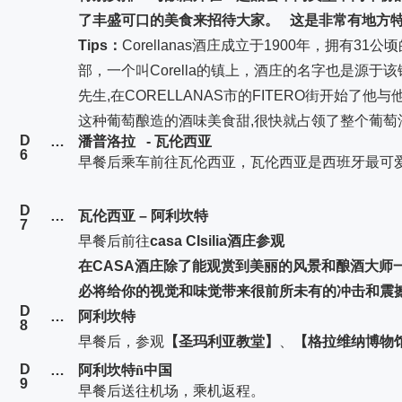
了丰盛可口的美食来招待大家。 这是非常有地方特
Tips
：
Corellanas
酒庄成立于1900年，拥有31公
部，一个叫Corella的镇上，酒庄的名字也是源于该镇的名
先生,在CORELLANAS市的FITERO街开始了他与他的
这种葡萄酿造的酒味美食甜,很快就占领了整个葡萄
D
…
潘普洛拉 - 瓦伦西亚
6
早餐后乘车前往瓦伦西亚，
瓦伦西亚是西班牙最可
D
…
瓦伦西亚 – 阿利坎特
7
早餐后前往
casa CIsilia酒庄参观
在
CASA
酒庄除了能观赏到美丽的风景和酿酒大师
必将给你的视觉和味觉带来很前所未有的冲击和震
D
…
阿利坎特
8
早餐后，参观
【
圣玛利亚教堂】
、
【
格拉维纳博物
D
…
阿利坎特
ñ
中国
9
早餐后送往机场，乘机返程。